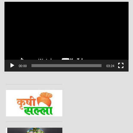
Video
Player
00:00
03:24