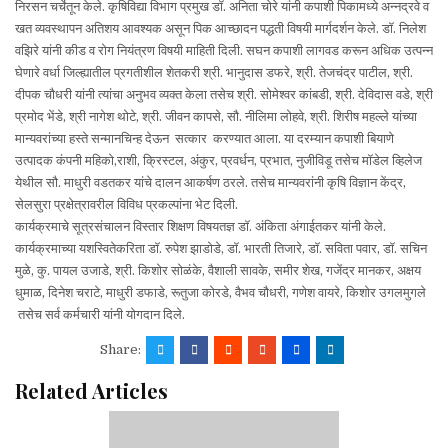
निरसन चर्चेतून केले. कृषिविद्या विभाग प्रमुख डॉ. अनिता चोरे यांनी कपाशी पिकामध्ये अन्नद्रवे व
खत व्यवस्थापन अतिशय आवश्यक असून पिक आच्छादन पद्धती विषयी मार्गदर्शन केले. डॉ. निलेश
वझिरे यांनी कीड व रोग नियंत्रण विषयी माहिती दिली. सघन कपाशी लागवड करून अधिक उत्पन्न
घेणारे वर्धा जिल्ह्यातील प्रगतीशील शेतकरी श्री. भानुदास डफरे, श्री. तेजचंद्र पाटील, श्री.
दीपक चौधरी यांनी त्यांचा अनुभव व्यक्त केला तसेच श्री. सोमेश्वर कांबडी, श्री. देविदास वडे, श्री
प्रमोद भेंडे, श्री नागेश थोटे, श्री. जीवन कापसे, सौ. नीलिमा लोहवे, श्री. शिरीष महल्ले यांच्या
मान्यवरांच्या हस्ते सन्मानचिन्ह देऊन सत्कार करण्यात आला. या दरम्यान कपाशी बियाणे
उत्पादक कंपनी महिको,राशी, क्रिस्टल, अंकुर, प्रवर्धन, प्रभात, नुजीविडू तसेच मॉडेल व्हिलेज
येथील सौ. माधुरी वडतकर यांचे दालन आकर्षण ठरले. तसेच मान्यवरांनी कृषि विज्ञान केंद्र,
सेलसुरा प्रक्षेत्रावरील विविध प्रकल्पांना भेट दिली.
कार्यक्रमाचे सूत्रसंचालन विस्तार शिक्षण विषयतज्ञ डॉ. अंकिता अंगाईतकर यांनी केले.
कार्यक्रमाच्या यशस्वितेकरिता डॉ. रुपेश झाडोडे, डॉ. भारती तिजारे, डॉ. सविता पवार, डॉ. सचिन
मुळे, कु. पायल उजाडे, श्री. किशोर सोळंके, वैशाली सावके, समीर शेख, गजेंद्र मानकर, अक्षय
धुमाळ, दिनेश चराटे, माधुरी डफाडे, रूतुजा कोरडे, वैभव चौधरी, गणेश वायरे, किशोर उगलमुगले
तसेच सर्व कर्मचारी यांनी योगदान दिले.
Share:
Related Articles