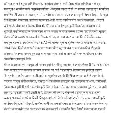
डॉ. पंजाबराव देशमुख कृषि विद्यापीठ, अकोला अंतर्गत वर्धा जिल्ह्यातील कृषि विज्ञान केंद्र,
सेलसूरा व भारतीय कृषी अनुसंधान परिषद -केंद्रीय कापूस संशोधन संस्था, नागपूर द्वारे संचालित
कपाशिसाठी सघन लागवड प्रणाली अंतर्गत सन २०२५-२६ दरम्यान कृषि विज्ञान केंद्र, सेलसूरा
येथे शेतकरी मेळाव्याचे आयोजन करण्यात आले. सदर कार्यक्रमाचे अध्यक्षस्थान डॉ. धनराज
उंदिरवाडे, संचालक (विस्तार शिक्षण), डॉ. पंजाबराव देशमुख कृषि विद्यापीठ, अकोला यांनी
भूषविले. वर्धा जिल्ह्यातील शेतकऱ्यांनी सघन कपाशी लागवड करून उत्पन्न वाढवावे तसेच गुलाबी
बोंड अळी चे व्यवस्थापन करतांना शिफारस तंत्रज्ञानाचा वापर करावा. किडींचे जीवनचक्र
समजून घेऊन उपाययोजना कराव्या. AI च्या माध्यमातून आधुनिक तंत्रज्ञानाचा अवलंब करावा.
तसेच मॉडेल व्हिलेज सारखी संकल्पना गावामध्ये राबवून गावाचे उत्पन्न वाढवावे व शेतकरी
शास्त्रज्ञ मंचाच्या माध्यमातून तज्ञांचा सल्ला घ्यावा असे आवाहन डॉ. धनराज उंदिरवाडे यांनी
अध्यक्षीय भाषणाद्वारे केले.
वरिष्ठ शास्त्रज्ञ तथा प्रमुख डॉ. जीवन कतोरे यांनी प्रास्तविका दरम्यान शेतकरी मेळाव्याचे उद्दिष्ठ
विषद करीत सघन कपाशी लागवड प्रणाली चा वर्धा जिल्ह्यातील शेतकऱ्याना झालेला फायदा
विस्तृत केला तसेच उत्पन्न वाढीसाठी या पद्धतीचा अवलंब किती आवश्यक आहे हे स्पष्ठ केले.
केंद्रीय कापूस संशोधन केंद्र, नागपूर येथील वरिष्ठ शास्त्रज्ञ डॉ. रामकृष्ण जी.आय. यांनी वर्धा
जिल्ह्यामध्ये कृषि विद्यापीठ अंतर्गत कृषि विज्ञान केंद्र, सेलसुरा यांच्या सहकार्यामुळे सघन कपाशी
लागवड प्रणाली यशस्वी झाली आहे. शेतकऱ्यांनी फरदड घेऊ नये तसेच गुलाबी बोंड अळी
व्यवस्थापन कसे करावे या विषयी विस्तृत मार्गदर्शन केले. डॉ. वर्षा टापरे, संचालक मध्यवर्ती कृषि
संशोधन केंद्र, डॉ. पंदेकृवि, अकोला यांनी हवामान संवेदनशील तंत्रज्ञानाचा वापर करून जल-मृदा
संवर्धन करण्याची गरज असण्यावर भर देत कपाशी व सोयबीन पिका विषयी शेतकऱ्यांच्या शंकांचे