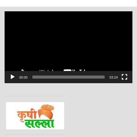
Video
Player
00:00
03:24