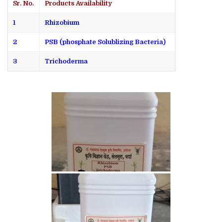
Sr. No.
Products Availability
1
Rhizobium
2
PSB (phosphate Solublizing Bacteria)
3
Trichoderma