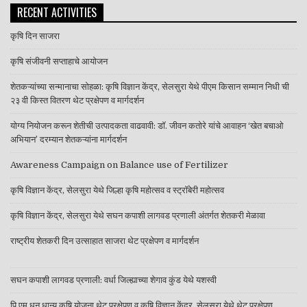
RECENT ACTIVITIES
कृषि दिन साजरा
कृषि संजीवनी सप्ताहाचे आयोजन
शेतकऱ्यांच्या सन्मानाचा सोहळा: कृषि विज्ञान केंद्र, सेलसुरा येथे पीएम किसान सम्मान निधी ची
२३ वी किस्त वितरण थेट प्रक्षेपण व मार्गदर्शन
योग्य नियोजन करून शेतीची उत्पादकता वाढवावी: डॉ. जीवन कतोरे यांचे आवाहन ‘खेत बचाओ
अभियान’ दरम्यान शेतकऱ्यांना मार्गदर्शन
Awareness Campaign on Balance use of Fertilizer
कृषि विज्ञान केंद्र, सेलसुरा येथे जिल्हा कृषि महोत्सव व स्ट्रॉबेरी महोत्सव
कृषि विज्ञान केंद्र, सेलसुरा येथे सघन कपाशी लागवड प्रणाली अंतर्गत शेतकरी मेळावा
राष्ट्रीय शेतकरी दिन उत्साहात साजरा थेट प्रक्षेपण व मार्गदर्शन
सघन कपाशी लागवड प्रणाली: वर्धा जिल्ह्याच्या शेगाव कुंड येथे यशस्वी
पि एम धन धान्य कृषि योजना थेट प्रक्षेपण व कृषि विज्ञान केंद्र, सेलसुरा येथे थेट प्रक्षेपण