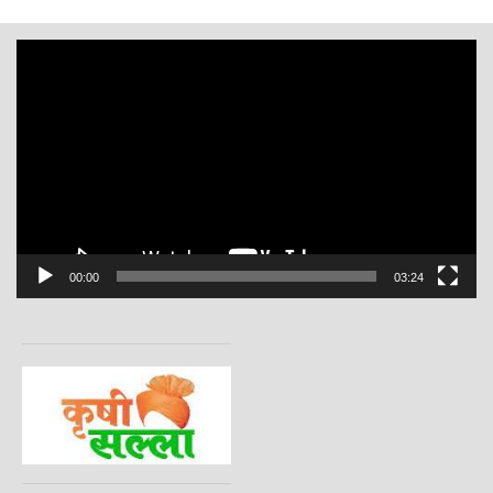
Video
Player
00:00
03:24