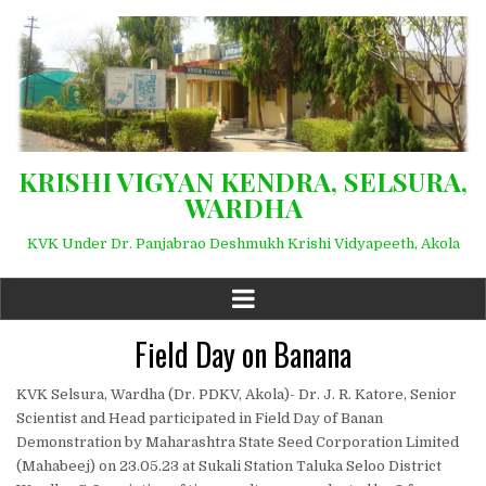
KRISHI VIGYAN KENDRA, SELSURA,
WARDHA
KVK Under Dr. Panjabrao Deshmukh Krishi Vidyapeeth, Akola
Field Day on Banana
KVK Selsura, Wardha (Dr. PDKV, Akola)- Dr. J. R. Katore, Senior
Scientist and Head participated in Field Day of Banan
Demonstration by Maharashtra State Seed Corporation Limited
(Mahabeej) on 23.05.23 at Sukali Station Taluka Seloo District