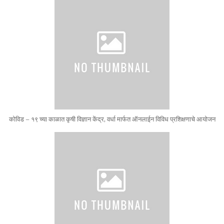
कोविड – १९ च्या काळात कृषी विज्ञान केंद्र, वर्धा मार्फत ऑनलाईन विविध प्रशिक्षणाचे आयोजन