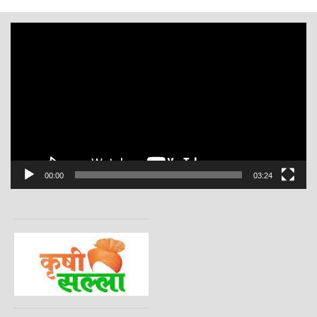
Video
Player
00:00
03:24