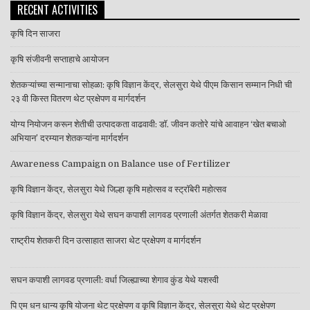
RECENT ACTIVITIES
कृषि दिन साजरा
कृषि संजीवनी सप्ताहाचे आयोजन
शेतकऱ्यांच्या सन्मानाचा सोहळा: कृषि विज्ञान केंद्र, सेलसुरा येथे पीएम किसान सम्मान निधी ची
२३ वी किस्त वितरण थेट प्रक्षेपण व मार्गदर्शन
योग्य नियोजन करून शेतीची उत्पादकता वाढवावी: डॉ. जीवन कतोरे यांचे आवाहन ‘खेत बचाओ
अभियान’ दरम्यान शेतकऱ्यांना मार्गदर्शन
Awareness Campaign on Balance use of Fertilizer
कृषि विज्ञान केंद्र, सेलसुरा येथे जिल्हा कृषि महोत्सव व स्ट्रॉबेरी महोत्सव
कृषि विज्ञान केंद्र, सेलसुरा येथे सघन कपाशी लागवड प्रणाली अंतर्गत शेतकरी मेळावा
राष्ट्रीय शेतकरी दिन उत्साहात साजरा थेट प्रक्षेपण व मार्गदर्शन
सघन कपाशी लागवड प्रणाली: वर्धा जिल्ह्याच्या शेगाव कुंड येथे यशस्वी
पि एम धन धान्य कृषि योजना थेट प्रक्षेपण व कृषि विज्ञान केंद्र, सेलसुरा येथे थेट प्रक्षेपण