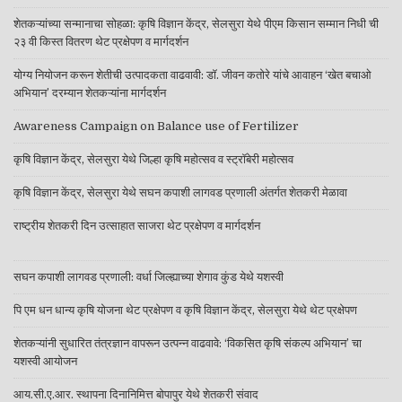
शेतकऱ्यांच्या सन्मानाचा सोहळा: कृषि विज्ञान केंद्र, सेलसुरा येथे पीएम किसान सम्मान निधी ची
२३ वी किस्त वितरण थेट प्रक्षेपण व मार्गदर्शन
योग्य नियोजन करून शेतीची उत्पादकता वाढवावी: डॉ. जीवन कतोरे यांचे आवाहन ‘खेत बचाओ
अभियान’ दरम्यान शेतकऱ्यांना मार्गदर्शन
Awareness Campaign on Balance use of Fertilizer
कृषि विज्ञान केंद्र, सेलसुरा येथे जिल्हा कृषि महोत्सव व स्ट्रॉबेरी महोत्सव
कृषि विज्ञान केंद्र, सेलसुरा येथे सघन कपाशी लागवड प्रणाली अंतर्गत शेतकरी मेळावा
राष्ट्रीय शेतकरी दिन उत्साहात साजरा थेट प्रक्षेपण व मार्गदर्शन
सघन कपाशी लागवड प्रणाली: वर्धा जिल्ह्याच्या शेगाव कुंड येथे यशस्वी
पि एम धन धान्य कृषि योजना थेट प्रक्षेपण व कृषि विज्ञान केंद्र, सेलसुरा येथे थेट प्रक्षेपण
शेतकऱ्यांनी सुधारित तंत्रज्ञान वापरून उत्पन्न वाढवावे: ‘विकसित कृषि संकल्प अभियान’ चा
यशस्वी आयोजन
आय.सी.ए.आर. स्थापना दिनानिमित्त बोपापुर येथे शेतकरी संवाद