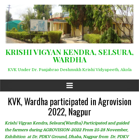
KRISHI VIGYAN KENDRA, SELSURA,
WARDHA
KVK Under Dr. Panjabrao Deshmukh Krishi Vidyapeeth, Akola
KVK, Wardha participated in Agrovision
2022, Nagpur
Krishi Vigyan Kendra, Selsura(Wardha) Participated and guided
the farmers during AGROVISION-2022 From 25-28 November,
Exhibition at Dr. PDKV Ground, Dhaba, Nagpur from Dr. PDKV